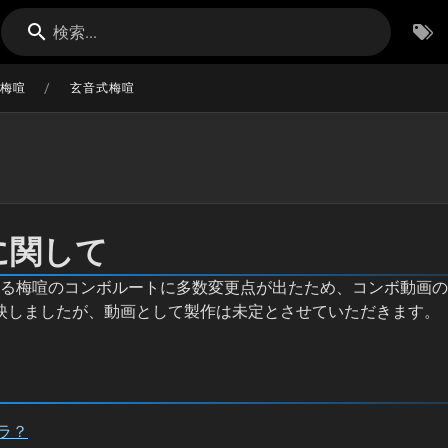
検索...
/
梅喧
玄音式梅喧
に関して
ている梅喧のコンボルートに多数変更点が出たため、コンボ動画
反映しましたが、動画として製作は未定とさせていただきます。
ラ？