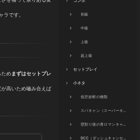
コンボ
ャラです。
初級
中級
上級
超上級
セットプレイ
るため
まずはセットプレ
小ネタ
度が高いため嚙み合えば
低空妖斬の種類
スパキャン（スーパーキャンセル）について
壁割り後の青ロマンキャンセル
DCC（ダッシュキャンセルキャンセル）について