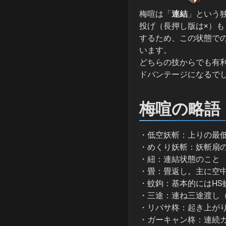
梅喧は「
連結
」という
投げ（長押し版は×）も
するため、この状態で
います。
どちらの技からでも有
ドバンテージになるで
梅喧の略語
・低空妖斬：上りの最低
・めくり妖斬：妖斬扇
・紐：連結状態のこと
・畳：畳返し。主に空
・蚊鉤：基本的にはHS
・三途：連ね三途渡し（2
・リバサ柊：起き上が
・ガーキャン柊：連続