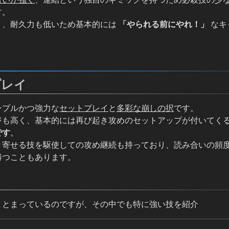
す。
く、耐久力も低いため基本的には
「やられる前にやれ！」
なキ
プレイ
ンプルかつ強力な
セットプレイ
と
多彩な崩しの択
です。
ジも高く、基本的には再び起き攻めのセットアップが付いてく
です
。
き寄せる技を駆使しての攻め継続も持っており、読み合いの頻
勝つこともあります。
まとまっているのですが、その中でも特に強い技を紹介