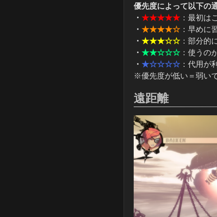
優先度によって以下の
・
★★★★★
：最初は
・
★★★★☆
：早めに
・
★★★☆☆
：部分的
・
★★☆☆☆
：使うのが
・
★☆☆☆☆
：代用が利
※優先度が低い＝弱い
遠距離