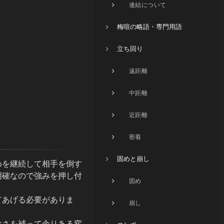
連結について
梅喧の略語・専門用語
立ち回り
遠距離
中距離
近距離
密着
固めと崩し
めを継続して相手を倒す
明確なので強みを押し付
固め
てあげる必要がありま
崩し
なさを補って余りある変