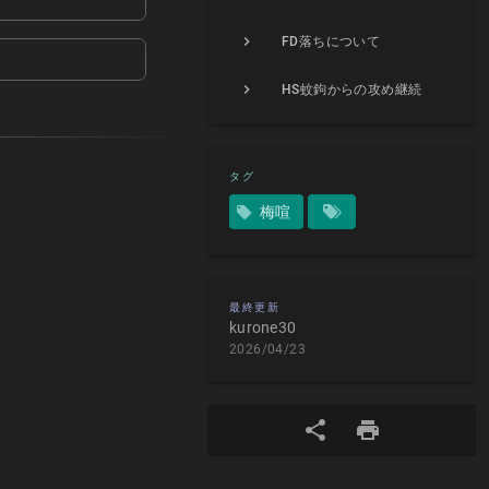
FD落ちについて
HS蚊鉤からの攻め継続
タグ
梅喧
最終更新
kurone30
2026/04/23