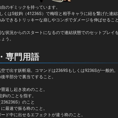
独自のギミックを持っています。
しくはS蚊鉤（41236S）で梅喧と相手キャラに紐を繋げた連
のみできるトリッキーな崩しやコンボでダメージを伸ばせるこ
利な状況からのスタートになるので連結状態でのセットプレイ
しょう。
・専門用語
空で出す妖斬扇。コマンドは2369Sもしくは9236Sが一般的。
の後半部分で裏当てすること。
中畳返し起き攻めのこと。
蚊鉤のことを指す。
36236S）のこと
りに最速で振る柊のこと。
ガード中に出せるエフェクトが違う柊のこと。