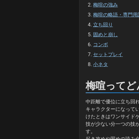
梅喧の強み
梅喧の略語・専門用
立ち回り
固めと崩し
コンボ
セットプレイ
小ネタ
梅喧ってど
中距離で優位に立ち回
キャラクターになって
けたときはワンサイド
技が少ない分一つの技
す。
起き攻めや固めの読み