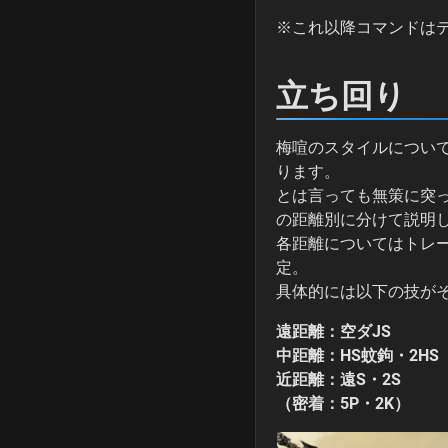
※これ以降コマンドは
立ち回り
梅喧のスタイルについ
ります。
とは言っても無策に突
の距離別に分けて説明
各距離についてはトレ
定。
具体的には以下の技が
遠距離：空ダJS
中距離：HS蚊鉤・2HS
近距離：遠S・2S
（密着：5P・2K）