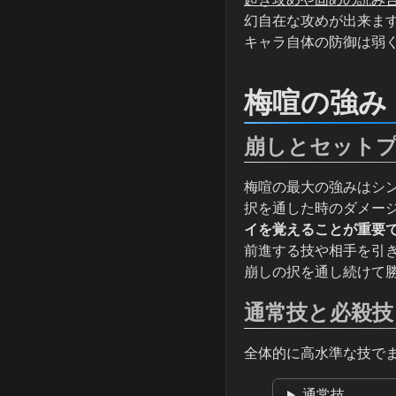
幻自在な攻めが出来ま
キャラ自体の防御は弱
梅喧の強み
崩しとセット
梅喧の最大の強みはシ
択を通した時のダメー
イを覚えることが重要
前進する技や相手を引
崩しの択を通し続けて
通常技と必殺技
全体的に高水準な技で
通常技