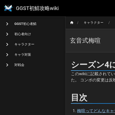
GGST初鯖攻略wiki
/
/
キャラクター
GGST初心者鯖
初心者向け
玄音式梅喧
キャラクター
キャラ対策
シーズン4
対戦会
このwikiに記載され
た。 コンボの変更は
目次
梅喧ってどんなキャ